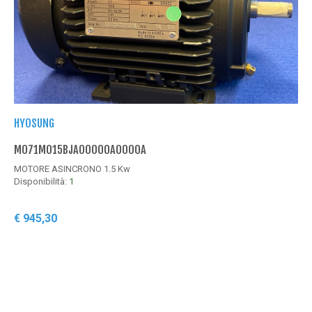
HYOSUNG
H
M071M015BJA00000A0000A
M
MOTORE ASINCRONO 1.5 Kw
M
Disponibilità:
1
D
€ 945,30
€
Acquista