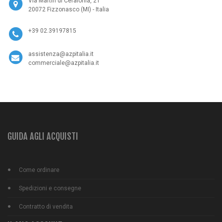
Via Martiri di Cefalonia, 21
20072 Fizzonasco (MI) - Italia
+39 02.39197815
assistenza@azpitalia.it
commerciale@azpitalia.it
GUIDA AGLI ACQUISTI
Come ordinare
Spedizioni e consegne
Contratto di vendita